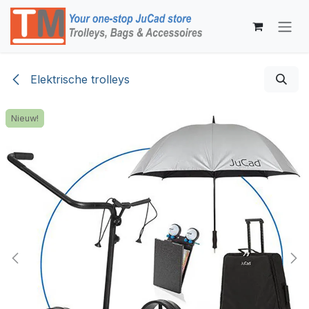
Overslaan naar inhoud
Elektrische trolleys
Nieuw!
Nieuw!