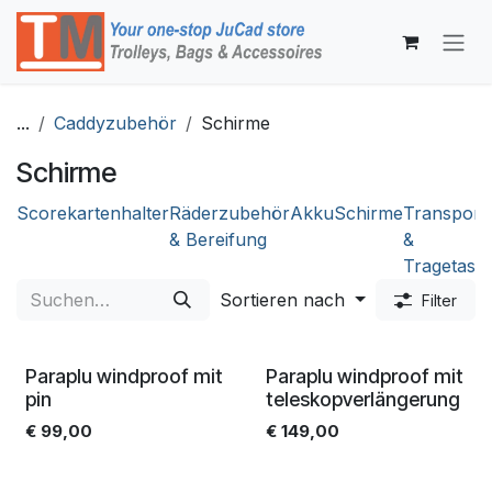
Zum Inhalt springen
...
Caddyzubehör
Schirme
Schirme
Scorekartenhalter
Räderzubehör
Akku
Schirme
Transport
& Bereifung
&
Tragetasc
Sortieren nach
Filter
Paraplu windproof mit
Paraplu windproof mit
pin
teleskopverlängerung
€
99,00
€
149,00